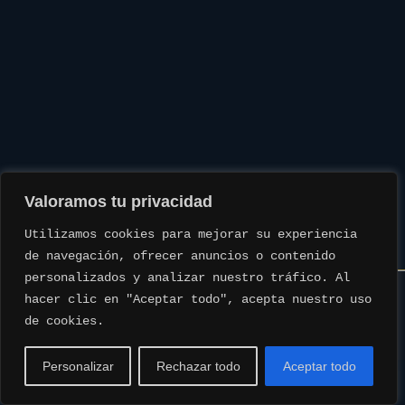
Valoramos tu privacidad
Utilizamos cookies para mejorar su experiencia 
de navegación, ofrecer anuncios o contenido 
personalizados y analizar nuestro tráfico. Al 
hacer clic en "Aceptar todo", acepta nuestro uso 
de cookies.
www.rotmanbulls.com © Todos los derechos reservados. | Web
creada por
www.idealweb.es
Personalizar
Rechazar todo
Aceptar todo