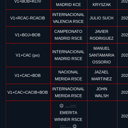
V1+BOB+KCIV
202
MADRID KCE
KRYSZAK
INTERNACIONAL
V1+RCAC-RCACIB
JULIO SUCH
202
VALENCIA RSCE
CAMPEONATO
JAVIER
V1+BOJ+BOB
202
MADRID RSCE
RODRIGUEZ
MANUEL
INTERNACIONAL
V1+CAC (po)
SANTAMARIA
202
MADRID RSCE
OSSORIO
NACIONAL
JAZAEL
V1+CAC+BOB
202
MERIDA RSCE
MARTINEZ
INTERNACIONAL
JOHN
V1+CAC+CACIB+BOB
202
MERIDA RSCE
WALSH
😉 .....:::::
EMERITA
202
WINNER RSCE
:::::..... 😉