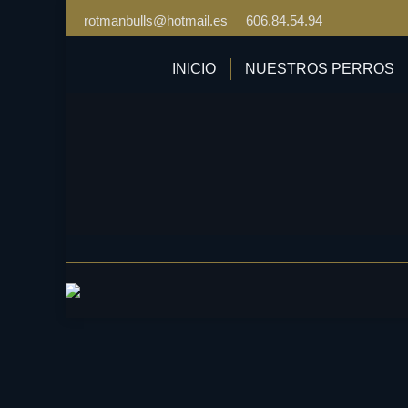
rotmanbulls@hotmail.es
606.84.54.94
INICIO
NUESTROS PERROS