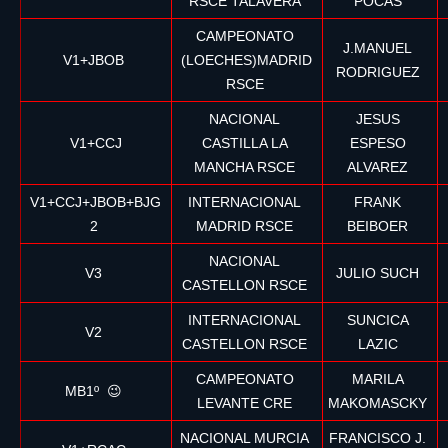
RSCE TALAVERA
POCAS
CAMPEONATO
J.MANUEL
V1+JBOB
(LOECHES)MADRID
RODRIGUEZ
RSCE
NACIONAL
JESUS
V1+CCJ
CASTILLA LA
ESPESO
MANCHA RSCE
ALVAREZ
V1+CCJ+JBOB+BJG
INTERNACIONAL
FRANK
2
MADRID RSCE
BEIBOER
NACIONAL
V3
JULIO SUCH
CASTELLON RSCE
INTERNACIONAL
SUNCICA
V2
CASTELLON RSCE
LAZIC
CAMPEONATO
MARILA
MB1º 😉
LEVANTE CRE
MAKOMASCKY
NACIONAL MURCIA
FRANCISCO J.