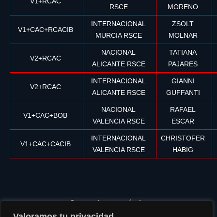
V1+RCAC
RSCE
MORENO
INTERNACIONAL
ZSOLT
V1+CAC+RCACIB
MURCIA RSCE
MOLNAR
NACIONAL
TATIANA
V2+RCAC
ALICANTE RSCE
PAJARES
INTERNACIONAL
GIANNI
V2+RCAC
ALICANTE RSCE
GUFFANTI
NACIONAL
RAFAEL
V1+CAC+BOB
VALENCIA RSCE
ESCAR
INTERNACIONAL
CHRISTOFER
V1+CAC+CACIB
VALENCIA RSCE
HABIG
Compartir este artículo:
Valoramos tu privacidad