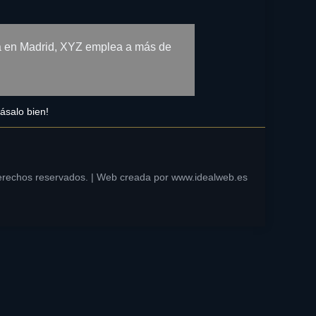
da en Madrid, XYZ emplea a más de
ásalo bien!
erechos reservados. | Web creada por
www.idealweb.es