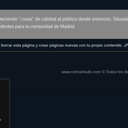
reciendo "cosas" de calidad al público desde entonces. Situa
ndentes para la comunidad de Madrid.
borrar esta página y crear páginas nuevas con tu propio contenido. ¡P
www.rotmanbulls.com © Todos los d
 