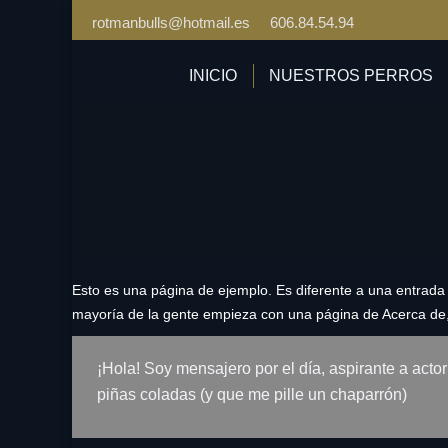
rotmanbulls@hotmail.es
606.84.54.94
INICIO
NUESTROS PERROS
Esto es una página de ejemplo. Es diferente a una entrada 
mayoría de la gente empieza con una página de Acerca de, qu
¡Hola! Soy mensajero por el día, aspirante a acto
piñas coladas (y que me pille un chaparrón)