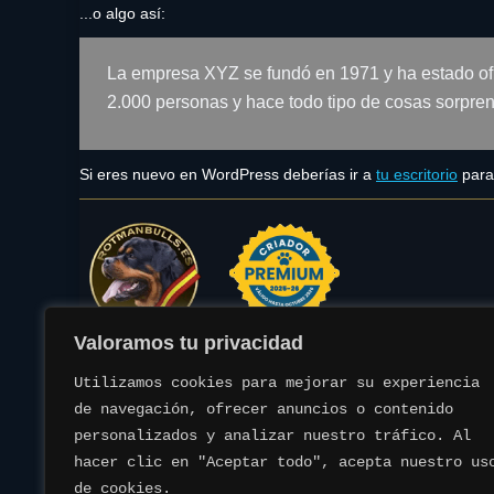
...o algo así:
La empresa XYZ se fundó en 1971 y ha estado of
2.000 personas y hace todo tipo de cosas sorpre
Si eres nuevo en WordPress deberías ir a
tu escritorio
para 
Valoramos tu privacidad
Utilizamos cookies para mejorar su experiencia 
de navegación, ofrecer anuncios o contenido 
personalizados y analizar nuestro tráfico. Al 
hacer clic en "Aceptar todo", acepta nuestro uso
de cookies.