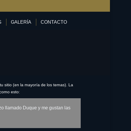
S
GALERÍA
CONTACTO
 sitio (en la mayoría de los temas). La
 como esto:
razo llamado Duque y me gustan las